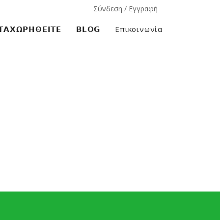
Σύνδεση / Εγγραφή
𝝖𝝬𝝮𝝦𝝜𝝝𝝚𝝞𝝩𝝚
𝗕𝗟𝗢𝗚
Επικοινωνία