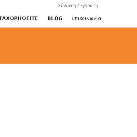
Σύνδεση / Εγγραφή
𝝖𝝬𝝮𝝦𝝜𝝝𝝚𝝞𝝩𝝚
𝗕𝗟𝗢𝗚
Επικοινωνία