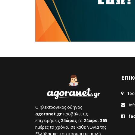
ΕΠΙΚ
16ο 
info
Ο ηλεκτρονικός οδηγός
agoranet.gr
προβάλει τις
fa
επιχειρήσεις
24ώρες
το
24ωρο
,
365
ημέρες το χρόνο, σε κάθε γωνιά της
Ελλάδας και του κόσμου με πολύ