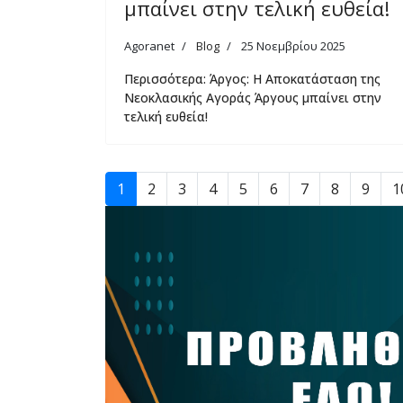
μπαίνει στην τελική ευθεία!
Agoranet
Blog
25 Νοεμβρίου 2025
Περισσότερα: Άργος: Η Αποκατάσταση της
Νεοκλασικής Αγοράς Άργους μπαίνει στην
τελική ευθεία!
1
2
3
4
5
6
7
8
9
1