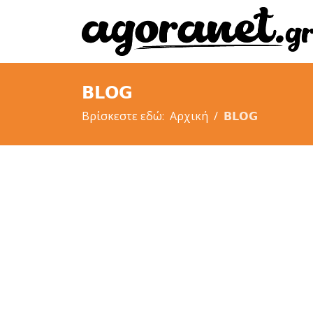
𝗕𝗟𝗢𝗚
Βρίσκεστε εδώ:
Αρχική
𝗕𝗟𝗢𝗚